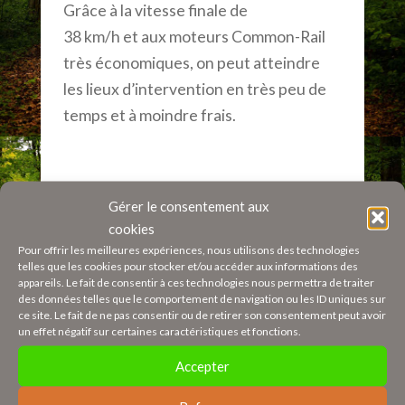
Grâce à la vitesse finale de
38 km/h et aux moteurs Common-Rail
très économiques, on peut atteindre
les lieux d’intervention en très peu de
temps et à moindre frais.
Ses avantages :
Gérer le consentement aux
cookies
Utilisation en douceur grâce à la
Pour offrir les meilleures expériences, nous utilisons des technologies
répartition du poids sur l’essieu du
telles que les cookies pour stocker et/ou accéder aux informations des
appareils. Le fait de consentir à ces technologies nous permettra de traiter
boogie
des données telles que le comportement de navigation ou les ID uniques sur
ce site. Le fait de ne pas consentir ou de retirer son consentement peut avoir
un effet négatif sur certaines caractéristiques et fonctions.
Possibilités d’application
universelles grâce à l’utilisation de
Accepter
courroies pour une répartition