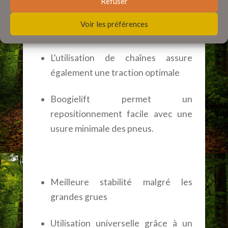
Refuser
optimale de la pression au sol
Voir les préférences
L’utilisation de chaînes assure
également une traction optimale
Boogielift permet un
repositionnement facile avec une
usure minimale des pneus.
Meilleure stabilité malgré les
grandes grues
Utilisation universelle grâce à un