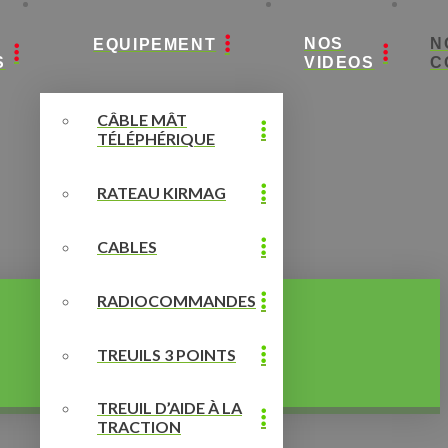
NOS
N
EQUIPEMENT
S
VIDEOS
C
CÂBLE MÂT
TÉLÉPHÉRIQUE
RATEAU KIRMAG
CABLES
RADIOCOMMANDES
TREUILS 3 POINTS
TREUIL D’AIDE À LA
TRACTION