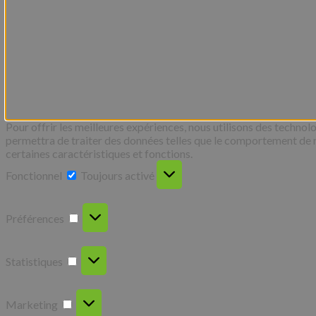
Pour offrir les meilleures expériences, nous utilisons des technol
permettra de traiter des données telles que le comportement de nav
certaines caractéristiques et fonctions.
Fonctionnel
Fonctionnel
Toujours activé
Préférences
Préférences
Statistiques
Statistiques
Marketing
Marketing