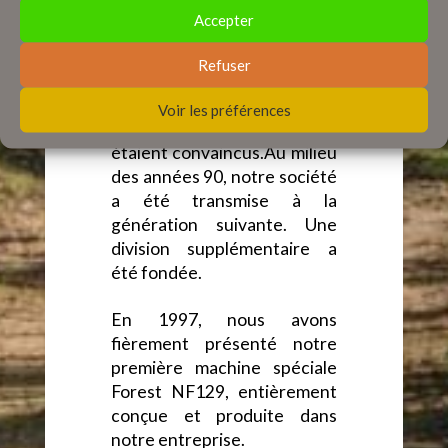
construction de véhicules,
Accepter
nous avons construit une
bonne réputation. La
Refuser
flexibilité de notre
production était un
Voir les préférences
argument dont nos clients
étaient convaincus.Au milieu
des années 90, notre société
a été transmise à la
génération suivante. Une
division supplémentaire a
été fondée.
En 1997, nous avons
fièrement présenté notre
première machine spéciale
Forest NF129, entièrement
conçue et produite dans
notre entreprise.