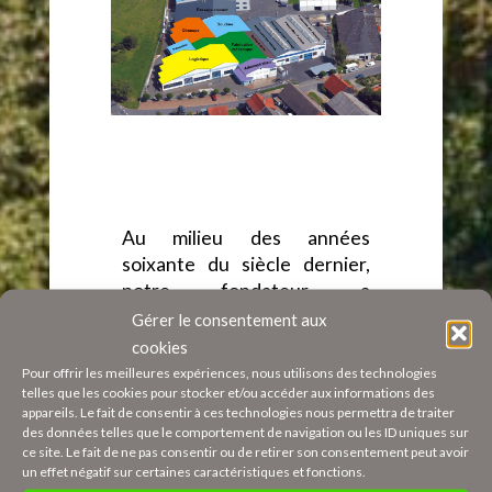
Au milieu des années
soixante du siècle dernier,
notre fondateur a
commencé à transformer la
Gérer le consentement aux
forge en une production de
cookies
commandes. Très vite, nos
Pour offrir les meilleures expériences, nous utilisons des technologies
telles que les cookies pour stocker et/ou accéder aux informations des
clients ont apprécié la haute
appareils. Le fait de consentir à ces technologies nous permettra de traiter
qualité et la fiabilité de
des données telles que le comportement de navigation ou les ID uniques sur
livraison de l'Odenwald.
ce site. Le fait de ne pas consentir ou de retirer son consentement peut avoir
un effet négatif sur certaines caractéristiques et fonctions.
Surtout dans l'industrie de la